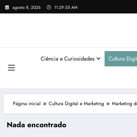
Pular
agosto 8, 2026
11:29:55 AM
para
o
conteúdo
Ciência e Curiosidades
Cultura Digi
Página inicial
Cultura Digital e Marketing
Marketing 
Nada encontrado