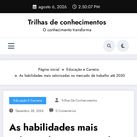
Pular
agosto 6, 2026
2:50:08 PM
para
o
Trilhas de conhecimentos
conteúdo
O conhecimento transforma
Página inicial
Educação e Carreira
As habilidades mais valorizadas no mercado de trabalho até 2030
Educação E Carreira
Trilhas De Conhecimentos
Dezembro 28, 2024
0 Comentários
As habilidades mais