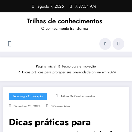
Pular
agosto 7, 2026
7:37:54 AM
para
o
Trilhas de conhecimentos
conteúdo
O conhecimento transforma
Página inicial
Tecnologia e Inovação
Dicas práticas para proteger sua privacidade online em 2024
Tecnologia E Inovação
Trilhas De Conhecimentos
Dezembro 28, 2024
0 Comentários
Dicas práticas para